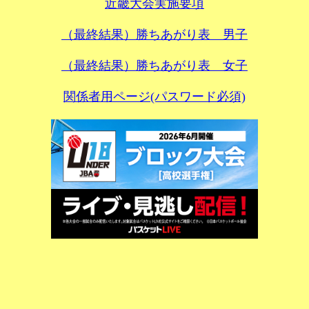
近畿大会実施要項
（最終結果）勝ちあがり表 男子
（最終結果）勝ちあがり表 女子
関係者用ページ(パスワード必須)